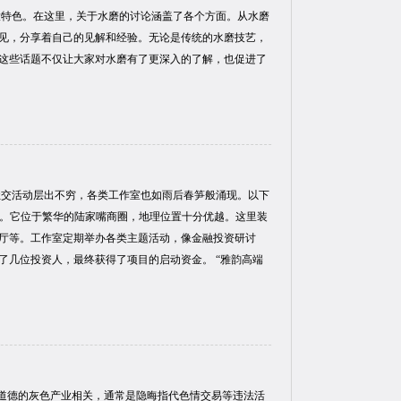
一大特色。在这里，关于水磨的讨论涵盖了各个方面。从水磨
见，分享着自己的见解和经验。无论是传统的水磨技艺，
这些话题不仅让大家对水磨有了更深入的了解，也促进了
社交活动层出不穷，各类工作室也如雨后春笋般涌现。以下
”。它位于繁华的陆家嘴商圈，地理位置十分优越。这里装
厅等。工作室定期举办各类主题活动，像金融投资研讨
了几位投资人，最终获得了项目的启动资金。 “雅韵高端
不道德的灰色产业相关，通常是隐晦指代色情交易等违法活