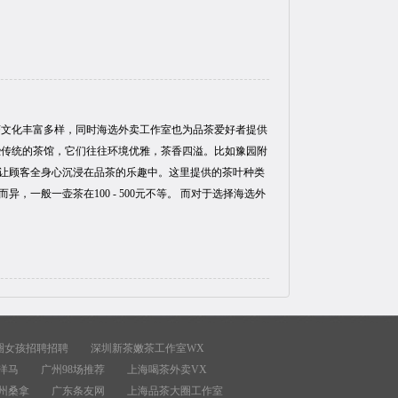
茶文化丰富多样，同时海选外卖工作室也为品茶爱好者提供
些传统的茶馆，它们往往环境优雅，茶香四溢。比如豫园附
让顾客全身心沉浸在品茶的乐趣中。这里提供的茶叶种类
一般一壶茶在100 - 500元不等。 而对于选择海选外
圈女孩招聘招聘
深圳新茶嫩茶工作室WX
洋马
广州98场推荐
上海喝茶外卖VX
州桑拿
广东条友网
上海品茶大圈工作室