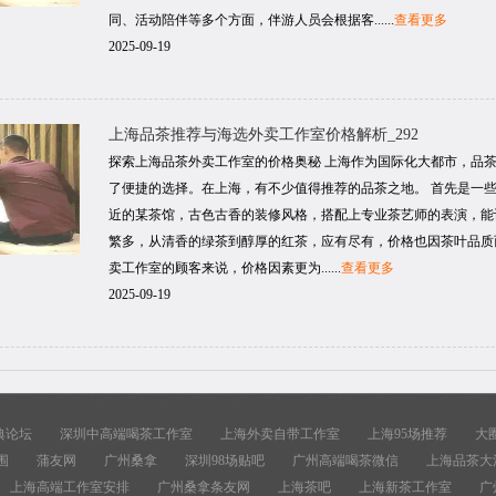
同、活动陪伴等多个方面，伴游人员会根据客......
查看更多
2025-09-19
上海品茶推荐与海选外卖工作室价格解析_292
探索上海品茶外卖工作室的价格奥秘 上海作为国际化大都市，品
了便捷的选择。在上海，有不少值得推荐的品茶之地。 首先是一
近的某茶馆，古色古香的装修风格，搭配上专业茶艺师的表演，能
繁多，从清香的绿茶到醇厚的红茶，应有尽有，价格也因茶叶品质而异，
卖工作室的顾客来说，价格因素更为......
查看更多
2025-09-19
典论坛
深圳中高端喝茶工作室
上海外卖自带工作室
上海95场推荐
大
围
蒲友网
广州桑拿
深圳98场贴吧
广州高端喝茶微信
上海品茶大
上海高端工作室安排
广州桑拿条友网
上海茶吧
上海新茶工作室
广