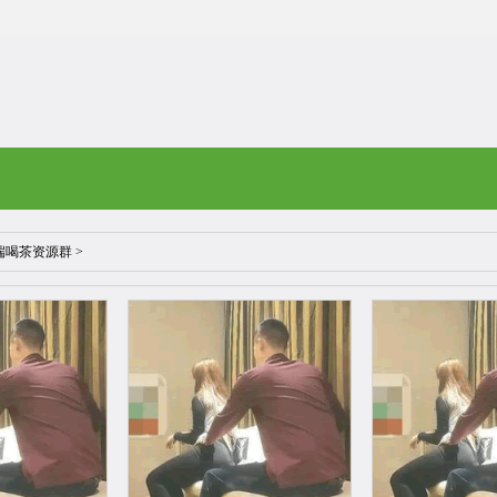
端喝茶资源群
>